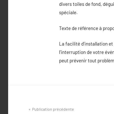
divers toiles de fond, dég
spéciale.
Texte de référence à prop
La facilité d’installation 
l’interruption de votre év
peut prévenir tout problème
Navigation
Publication précédente