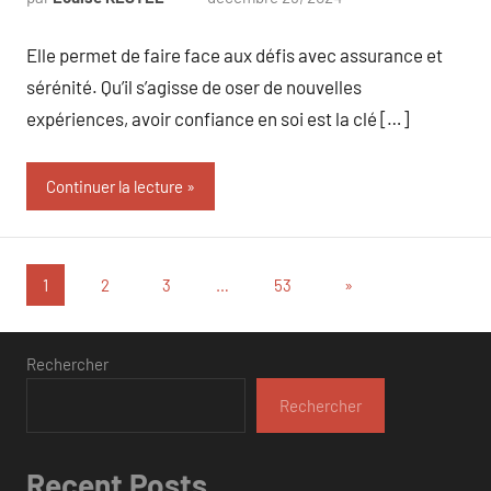
commentaire
Elle permet de faire face aux défis avec assurance et
sérénité. Qu’il s’agisse de oser de nouvelles
expériences, avoir confiance en soi est la clé […]
Continuer la lecture
Pagination
Articles
1
2
3
…
53
»
suivants
des
publications
Rechercher
Rechercher
Recent Posts