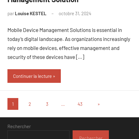
par
Louise KESTEL
octobre 31, 2024
Aucun
commentaire
Mobile Device Management Solutions is essential in
today’s digital landscape. As organizations increasingly
rely on mobile devices, effective management and
security of these devices have […]
Continuer la lecture
Pagination
Articles
1
2
3
…
43
»
suivants
des
publications
Rechercher
Rechercher