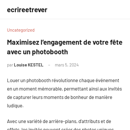
Aller
ecrireetrever
au
contenu
Uncategorized
Maximisez l’engagement de votre fête
avec un photobooth
par
Louise KESTEL
mars 5, 2024
Aucun
commentaire
Louer un photobooth révolutionne chaque événement
en un moment mémorable, permettant ainsi aux invités
de capturer leurs moments de bonheur de manière
ludique.
Avec une variété de arrière-plans, d’attributs et de
effets, les invités peuvent créer des photos uniques,