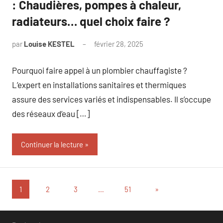
: Chaudières, pompes à chaleur,
radiateurs… quel choix faire ?
par
Louise KESTEL
février 28, 2025
Aucun
commentaire
Pourquoi faire appel à un plombier chauffagiste ?
L’expert en installations sanitaires et thermiques
assure des services variés et indispensables. Il s’occupe
des réseaux d’eau […]
Continuer la lecture
Pagination
Articles
1
2
3
…
51
»
suivants
des