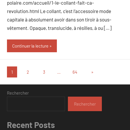
polaire.com/accueil/1-le-collant-fait-ca-
revolution.html Le collant, c’est l’accessoire mode
capitale à absolument avoir dans son tiroir à sous-
vêtement. Opaque, translucide, à résilles, à ou […]
Continuer la lecture
Pagination
Articles
1
2
3
…
64
»
suivants
des
publications
Rechercher
Rechercher
Recent Posts