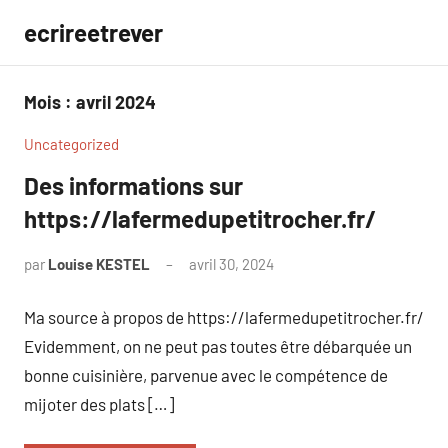
Aller
ecrireetrever
au
contenu
Mois :
avril 2024
Uncategorized
Des informations sur
https://lafermedupetitrocher.fr/
par
Louise KESTEL
avril 30, 2024
Aucun
commentaire
Ma source à propos de https://lafermedupetitrocher.fr/
Evidemment, on ne peut pas toutes être débarquée un
bonne cuisinière, parvenue avec le compétence de
mijoter des plats […]