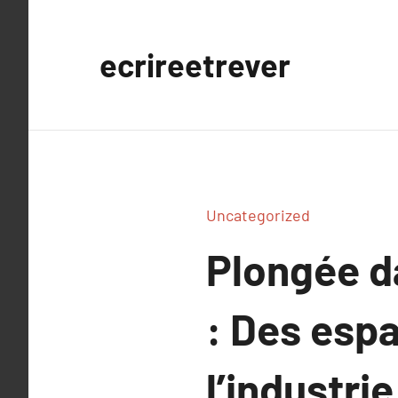
Aller
au
ecrireetrever
contenu
Uncategorized
Plongée d
: Des espa
l’industri