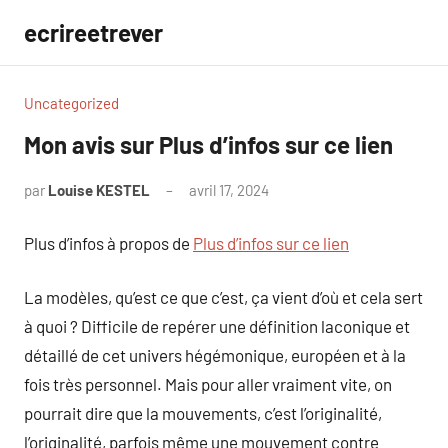
Aller
ecrireetrever
au
contenu
Uncategorized
Mon avis sur Plus d’infos sur ce lien
par
Louise KESTEL
avril 17, 2024
Aucun
commentaire
Plus d’infos à propos de
Plus d’infos sur ce lien
La modèles, qu’est ce que c’est, ça vient d’où et cela sert
à quoi ? Difficile de repérer une définition laconique et
détaillé de cet univers hégémonique, européen et à la
fois très personnel. Mais pour aller vraiment vite, on
pourrait dire que la mouvements, c’est l’originalité,
l’originalité, parfois même une mouvement contre