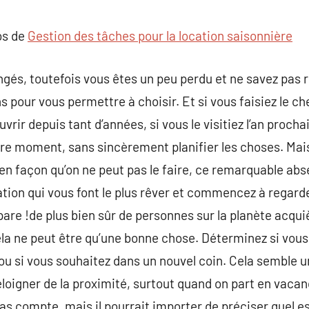
commentaire
os de
Gestion des tâches pour la location saisonnière
gés, toutefois vous êtes un peu perdu et ne savez pas ré
our vous permettre à choisir. Et si vous faisiez le ch
ir depuis tant d’années, si vous le visitiez l’an procha
utre moment, sans sincèrement planifier les choses. Mais 
n façon qu’on ne peut pas le faire, ce remarquable abs
nation qui vous font le plus rêver et commencez à regarde
pare !de plus bien sûr de personnes sur la planète acquiè
cela ne peut être qu’une bonne chose. Déterminez si vous
ou si vous souhaitez dans un nouvel coin. Cela semble un
s’éloigner de la proximité, surtout quand on part en vaca
as compte, mais il pourrait importer de préciser quel 