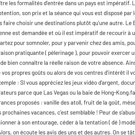
aître les formalités d’entrée dans un pays est impératif. 
btention, son prix et la séance qui vous est disposé par
us faire choisir une destinations plutôt qu’une autre. L
nne est demandée et où il est impératif de recourir à 
artez pour somnoler, pour y parvenir chez des amis, po
aison pratiquante ( pèlerinage ), pour pouvoir exercer u
t de bien connaître la réelle raison de votre absence. Ain
os propres goûts ou alors de vos centres d’intérêt il vo
mple : SI vous appréciez les jeux vidéo d’argent, docu
ateurs parce que Las Vegas ou la baie de Hong-Kong.fac
rances proposés : vanille des atoll, fruit de la goût, mé
es prochaines vacances, c’est semblable ! Peur de s’abus
ionner à son entourage, céder à la tentation ( dé ) modé
rs, on écoute les avis des uns et des autres. On se tâte