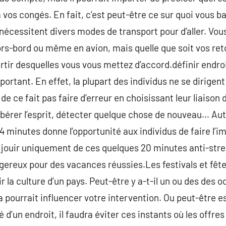
 vos congés. En fait, c’est peut-être ce sur quoi vous b
ui nécessitent divers modes de transport pour d’aller. V
hors-bord ou même en avion, mais quelle que soit vos retou
tir desquelles vous vous mettez d’accord.définir endro
rtant. En effet, la plupart des individus ne se dirigent
de ce fait pas faire d’erreur en choisissant leur liaiso
 libérer l’esprit, détecter quelque chose de nouveau… Au
 minutes donne l’opportunité aux individus de faire l’im
r jouir uniquement de ces quelques 20 minutes anti-stre
ngereux pour des vacances réussies.Les festivals et fêt
r la culture d’un pays. Peut-être y a-t-il un ou des des
 pourrait influencer votre intervention. Ou peut-être es
 d’un endroit, il faudra éviter ces instants où les offres 