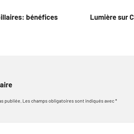
illaires: bénéfices
Lumière sur 
aire
as publiée.
Les champs obligatoires sont indiqués avec
*