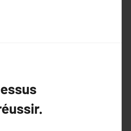
cessus
réussir.