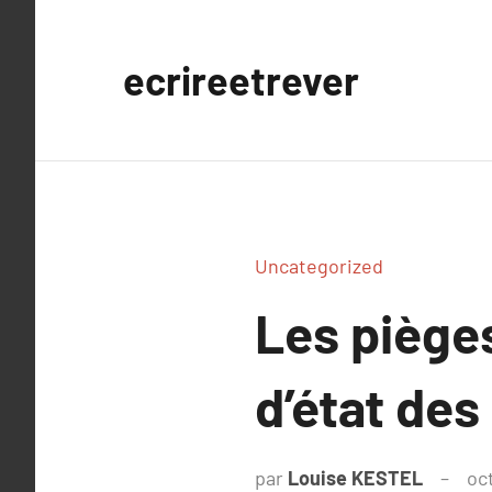
Aller
au
ecrireetrever
contenu
Uncategorized
Les pièges
d’état des
par
Louise KESTEL
oc