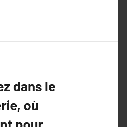
z dans le
rie, où
ent pour