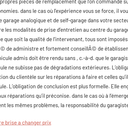
 propres pièces de remplacement que l’on commandé sur 
omies. dans le cas où l’expérience vous se force, il vou
e garage analogique et de self-garage dans votre secte
re les modalités de prise d’entretien au centre du garag
le que soit la qualité de l’intervenant, tous sont impos
Ã© de administre et fortement conseillÃ© de établissem
icule admis doit être rendu sans , c.-à-d. que le garagi
cule ne subisse pas de dégradations extérieures. L’oblig
ion du clientèle sur les réparations à faire et celles qu’
ule. L’obligation de conclusion est plus formelle. Elle en
 aux réparations qu’il préconise. dans le cas où à l’émerg
t les mêmes problèmes, la responsabilité du garagist
re brise a changer prix