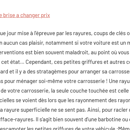
commentaire
e brise a changer prix
ue jour mise à l’épreuve par les rayures, coups de clés 
n aucun cas plaisir, notamment si votre voiture est un
erventions est bien souvent maladroit, au point où vou
s cet état… Cependant, ces petites griffures et autres 
rd et il y a des stratagèmes pour arranger sa carrosse
 pour ménager soi-même votre carrosserie ! Une rayur
de votre carrosserie, la seule couche touchée est celle 
cielles se voient dès lors que les rayonnement des rayon
la rayure superficielle ne se sent pas. Ainsi, pour racler
face-rayures. Il s’agit bien souvent d’une barbotine ou d
r escamoter les petites griffures de votre véhicule :Mêm