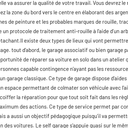
le va assurer la qualité de votre travail. Vous devrez le 
z la zone du bord vers le centre en élaborant des argent
es de peinture et les probables marques de rouille, trac
re un protocole de traitement anti-rouille à l’aide d’un a
détachant.Il existe deux types de lieux qui vont permet
age. tout d’abord, le garage associatif ou bien garage par
’opportunité de réparer sa voiture en solo dans un atelier 
ersonnes capable contingence n’ayant pas les ressource
 un garage classique. Ce type de garage dispose d’aides 
ir un espace permettant de colmater son véhicule avec l’
iffer la réparation pour que tout soit fait dans les règle
ximum des actions. Ce type de service permet par con
ais a aussi un objectif pédagogique puisqu’il va permett
n des voitures. Le self garage s’appuie quasi sur le même