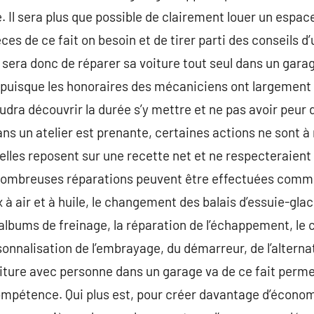
. Il sera plus que possible de clairement louer un espace
ces de ce fait on besoin et de tirer parti des conseils d
t sera donc de réparer sa voiture tout seul dans un garag
uisque les honoraires des mécaniciens ont largemen
audra découvrir la durée s’y mettre et ne pas avoir peur d
ans un atelier est prenante, certaines actions ne sont 
lles reposent sur une recette net et ne respecteraient
 nombreuses réparations peuvent être effectuées comme
 à air et à huile, le changement des balais d’essuie-gla
 albums de freinage, la réparation de l’échappement, l
rsonnalisation de l’embrayage, du démarreur, de l’alterna
iture avec personne dans un garage va de ce fait perme
compétence. Qui plus est, pour créer davantage d’économi