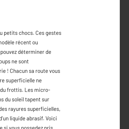
ou petits chocs. Ces gestes
 modèle récent ou
s pouvez déterminer de
coups ne sont
rie ! Chacun sa route vous
e superficielle ne
du frottis. Les micro-
s du soleil tapent sur
 des rayures superficielles,
’un liquide abrasif. Voici
e si vous possedez pris