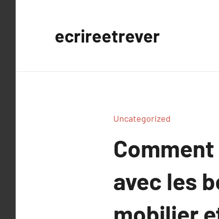
Aller
au
ecrireetrever
contenu
Uncategorized
Comment o
avec les 
mobilier 