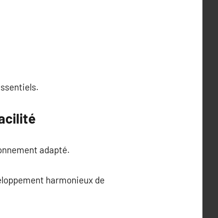
ssentiels.
cilité
ironnement adapté.
éveloppement harmonieux de