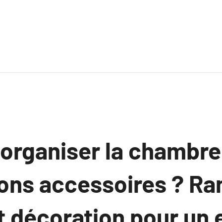
rganiser la chambre
bons accessoires ? R
et décoration pour un