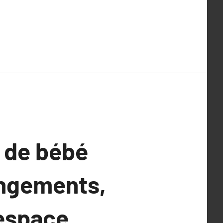
 de bébé
angements,
 espace