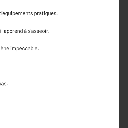
 d’équipements pratiques.
l apprend à s’asseoir.
giène impeccable.
pas.