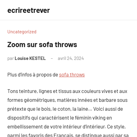
Aller
ecrireetrever
au
contenu
Uncategorized
Zoom sur sofa throws
par
Louise KESTEL
avril 24, 2024
Aucun
commentaire
Plus d’infos à propos de
sofa throws
Tons teinture, lignes et tissus aux couleurs vives et aux
formes géométriques, matières innées et barbare sous
prétexte que le bois, le coton, la laine… Voici aussi de
dispositifs qui caractérisent le féminin viking en
embellissement de votre intérieur d’intérieur. Ce style,
parmi les favoris des Français, se distingue aussi par sa