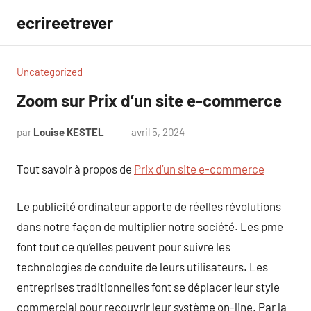
Aller
ecrireetrever
au
contenu
Uncategorized
Zoom sur Prix d’un site e-commerce
par
Louise KESTEL
avril 5, 2024
Aucun
commentaire
Tout savoir à propos de
Prix d’un site e-commerce
Le publicité ordinateur apporte de réelles révolutions
dans notre façon de multiplier notre société. Les pme
font tout ce qu’elles peuvent pour suivre les
technologies de conduite de leurs utilisateurs. Les
entreprises traditionnelles font se déplacer leur style
commercial pour recouvrir leur système on-line. Par la