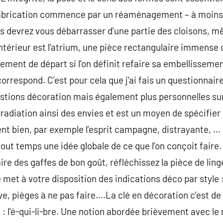
a fabrication commence par un réaménagement – à moin
ous devrez vous débarrasser d’une partie des cloisons,
intérieur est l’atrium, une pièce rectangulaire immense d
ement de départ si l’on définit refaire sa embellissemen
 correspond. C’est pour cela que j’ai fais un questionna
tions décoration mais également plus personnelles sur 
radiation ainsi des envies et est un moyen de spécifier 
nt bien, par exemple l’esprit campagne, distrayante, … O
tout temps une idée globale de ce que l’on conçoit faire. 
ire des gaffes de bon goût, réfléchissez la pièce de linge
 met à votre disposition des indications déco par style 
e, pièges à ne pas faire….La clé en décoration c’est de 
à : l’é-qui-li-bre. Une notion abordée brièvement avec le