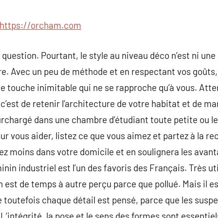
commentaire
https://orcham.com
la question. Pourtant, le style au niveau déco n’est ni un
ire. Avec un peu de méthode et en respectant vos goûts
ne touche inimitable qui ne se rapproche qu’à vous. Atte
 c’est de retenir l’architecture de votre habitat et de m
surchargé dans une chambre d’étudiant toute petite ou 
r vous aider, listez ce que vous aimez et partez à la re
moins dans votre domicile et en soulignera les avantag
inin industriel est l’un des favoris des Français. Très uti
 est de temps à autre perçu parce que pollué. Mais il es
le toutefois chaque détail est pensé, parce que les sus
L’intégrité, la pose et le sens des formes sont essenti