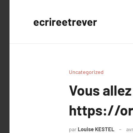
Aller
au
ecrireetrever
contenu
Uncategorized
Vous allez
https://
par
Louise KESTEL
avr