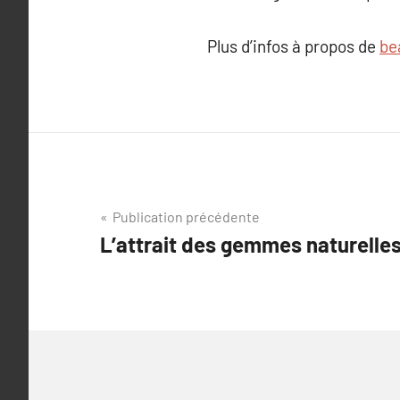
Plus d’infos à propos de
be
Navigation
Publication précédente
L’attrait des gemmes naturelle
de
l’article