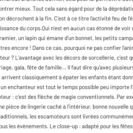
 montrer mieux. Tout cela sans égard pour de la déprédati
n décrochent à la fin. C’est à ce titre l’activité feu de l
uissance du corps.Qui n’est en aucun cas étonné de voir 
ramier, un lapin qui émane d’un bonnet, les petits camp
utres encore ! Dans ce cas, pourquoi ne pas confier l’an
ur ? L’avantage avec les décors de sorcellerie, c’est qu
age, gala, fête de famille… Il faut dire qu’avec plusie
s arrivent classiquement à épater les enfants étant donn
r un enchanteur est tout le temps possible peu importe l
eur : c’est des flèche de magie conventionnels. Par ex
 pièce de lingerie caché à l’intérieur. bonne nouvelle q
raditionnels, les escamoteurs sont livrées communément
tous les évènements. Le close-up : adapté pour les fêtes