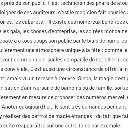
s près de son public. Il est technicien des phare de ato
loigner de ses auditeurs, c’est le magicien fait pour le
oires, les cabarets….Il existe des nombreux bénéfices de
e les gala, les choses d’entreprise, les soirées mondain
pate à à tous coups son public par le biais de numéros 
culièrement une atmosphere unique à la fête : comme le
t vont communiquer sur les campanile de sorcellerie, s
s conviviale. C’est aussi une circonstance de offrir la i
t jamais vu un teresse à l’œuvre !Sinon, la magie c’est 
nisation d’anniversaire de bambins ou de famille, sortie
lièrement en mesure de proposer des numéros merveille
e. Anoter qu’aujourd’hui, ils sont très demandés pendant
 réaliser des beffroi de magie étranges : du fait que fai
la suite réapparaitre sur une autre table par exemple.