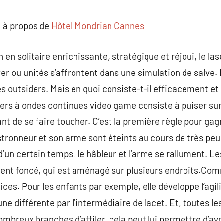
commentaire
 à propos de
Hôtel Mondrian Cannes
 en solitaire enrichissante, stratégique et réjoui, le l
r ou unités s’affrontent dans une simulation de salve. L
es outsiders. Mais en quoi consiste-t-il efficacement et
ers à ondes continues video game consiste à puiser sur
ant de se faire toucher. C’est la première règle pour ga
stronneur et son arme sont éteints au cours de très peu 
d’un certain temps, le hâbleur et l’arme se rallument. L
ent foncé, qui est aménagé sur plusieurs endroits.Comm
ces. Pour les enfants par exemple, elle développe l’agilit
e différente par l’intermédiaire de lacet. Et, toutes le
ombreux branches d’affiler, cela peut lui permettre d’av