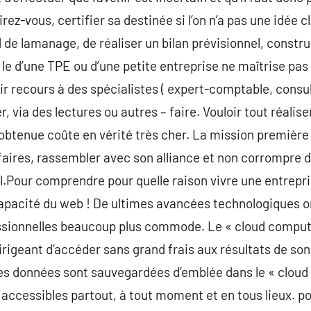
ez-vous, certifier sa destinée si l’on n’a pas une idée cla
d de lamanage, de réaliser un bilan prévisionnel, constr
 le d’une TPE ou d’une petite entreprise ne maîtrise pa
avoir recours à des spécialistes ( expert-comptable, consu
 via des lectures ou autres – faire. Vouloir tout réalise
tenue coûte en vérité très cher. La mission première d
ffaires, rassembler avec son alliance et non corrompre
.Pour comprendre pour quelle raison vivre une entrepr
a capacité du web ! De ultimes avancées technologiques o
fessionnelles beaucoup plus commode. Le « cloud comput
dirigeant d’accéder sans grand frais aux résultats de son
s données sont sauvegardées d’emblée dans le « cloud »
 accessibles partout, à tout moment et en tous lieux. pou