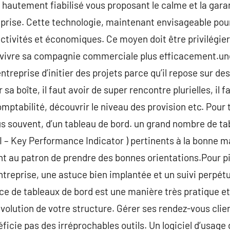
 hautement fiabilisé vous proposant le calme et la gara
eprise. Cette technologie, maintenant envisageable pour
tivités et économiques. Ce moyen doit être privilégier 
 vivre sa compagnie commerciale plus efficacement.u
treprise d’initier des projets parce qu’il repose sur des
r sa boîte, il faut avoir de super rencontre plurielles, i
omptabilité, découvrir le niveau des provision etc. Pour t
lus souvent, d’un tableau de bord. un grand nombre de 
KPI – Key Performance Indicator ) pertinents à la bonne 
 au patron de prendre des bonnes orientations.Pour p
treprise, une astuce bien implantée et un suivi perpét
ace de tableaux de bord est une manière très pratique et
’évolution de votre structure. Gérer ses rendez-vous cli
ficie pas des irréprochables outils. Un logiciel d’usage