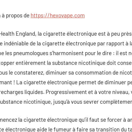
commentaire
 à propos de
https://hexovape.com
Health England, la cigarette électronique est à peu près
 indéniable de la cigarette électronique par rapport à l
me les pneumologues s’harmonisent pour le dire : il est
pper entièrement la substance nicotinique doit conserv
vous le constaterez, diminuer sa consommation de nic
umant ! La cigarette électronique permet de diminuer pet
recharges liquides. Progressivement et à votre niveau,
substance nicotinique, jusqu’à vous sevrer complètemen
encez la cigarette électronique qu’il faut se forcer à a
 électronique aide le fumeur à faire sa transition du t