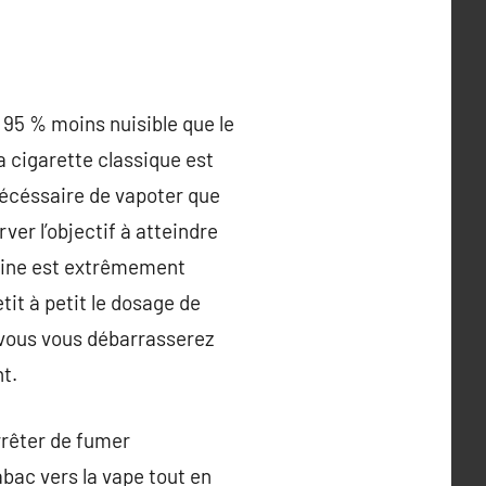
 95 % moins nuisible que le
a cigarette classique est
 nécéssaire de vapoter que
er l’objectif à atteindre
otine est extrêmement
it à petit le dosage de
 vous vous débarrasserez
t.
rrêter de fumer
abac vers la vape tout en