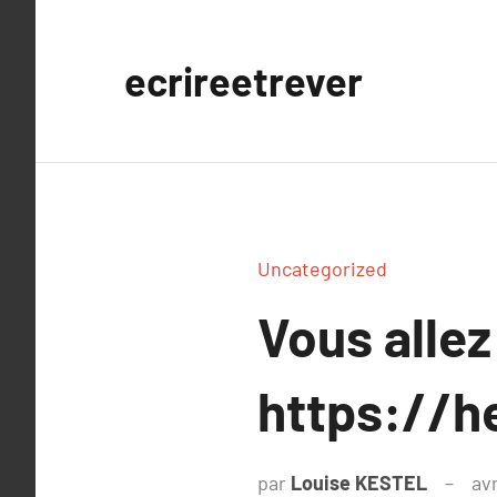
Aller
au
ecrireetrever
contenu
Uncategorized
Vous allez
https://
par
Louise KESTEL
avr