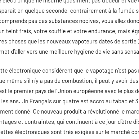
électronique ne insuffle quasiment pas d’odeur et vue qu
disparaît en quelque seconde, contrairement à la fumée 
 comprends pas ces substances nocives, vous allez donc
n teint frais, votre souffle et votre endurance, mais é
ères choses que les nouveaux vapoteurs dates de sortie )
met d’aller vers une meilleure hygiène de vie sans sen
tte électronique considèrent que le vapotage n’est pas 
e même s’il n’y a pas de combustion, il peut y avoir d
est le premier pays de l’Union européenne avec le plus d
les ans. Un Français sur quatre est accro au tabac et 3
ment donné. Ce nouveau produit a révolutionné le march
tages et contraintes, qui continuent à ce jour d’être d
rettes électroniques sont très exigées sur le marché c