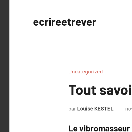
Aller
au
ecrireetrever
contenu
Uncategorized
Tout savoi
par
Louise KESTEL
no
Le vibromasseur :