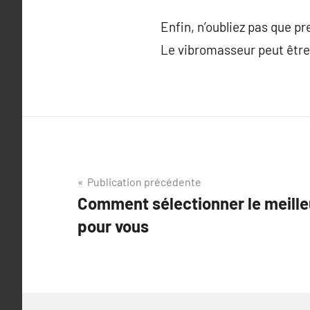
Enfin, n’oubliez pas que pre
Le vibromasseur peut être 
Navigation
Publication précédente
Comment sélectionner le meill
de
pour vous
l’article