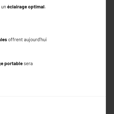
z un
éclairage optimal
.
ales
offrent aujourd’hui
ge portable
sera