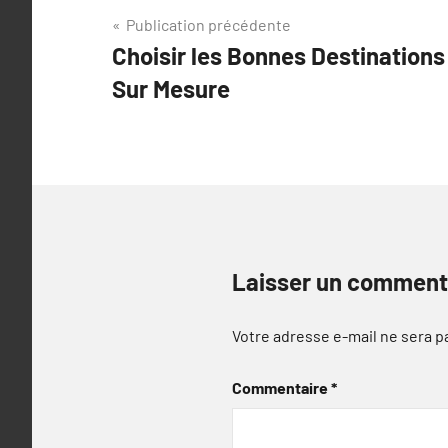
Navigation
Publication précédente
Choisir les Bonnes Destinations
de
Sur Mesure
l’article
Laisser un comment
Votre adresse e-mail ne sera p
Commentaire
*