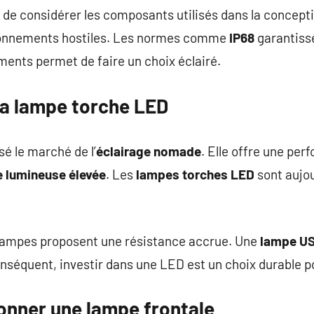
 de considérer les composants utilisés dans la concept
ironnements hostiles. Les normes comme
IP68
garantisse
ents permet de faire un choix éclairé.
la lampe torche LED
é le marché de l’
éclairage nomade
. Elle offre une pe
 lumineuse élevée
. Les
lampes torches LED
sont aujo
 lampes proposent une résistance accrue. Une
lampe U
onséquent, investir dans une LED est un choix durable po
nner une lampe frontale