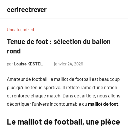
Aller
ecrireetrever
au
contenu
Uncategorized
Tenue de foot : sélection du ballon
rond
par
Louise KESTEL
janvier 24, 2026
Aucun
commentaire
Amateur de football, le maillot de football est beaucoup
plus qu’une tenue sportive. Il reflète l’âme d’une nation
et renforce chaque match. Dans cet article, nous allons
décortiquer l’univers incontournable du
maillot de foot
.
Le maillot de football, une pièce