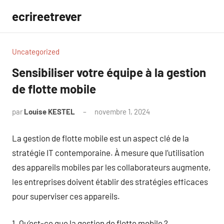
Aller
ecrireetrever
au
contenu
Uncategorized
Sensibiliser votre équipe à la gestion
de flotte mobile
par
Louise KESTEL
novembre 1, 2024
Aucun
commentaire
La gestion de flotte mobile est un aspect clé de la
stratégie IT contemporaine. À mesure que l’utilisation
des appareils mobiles par les collaborateurs augmente,
les entreprises doivent établir des stratégies efficaces
pour superviser ces appareils.
1. Qu’est-ce que la gestion de flotte mobile ?