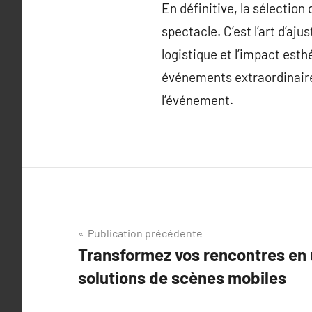
En définitive, la sélectio
spectacle. C’est l’art d’aju
logistique et l’impact esth
événements extraordinaire
l’événement.
Navigation
Publication précédente
Transformez vos rencontres en u
de
solutions de scènes mobiles
l’article