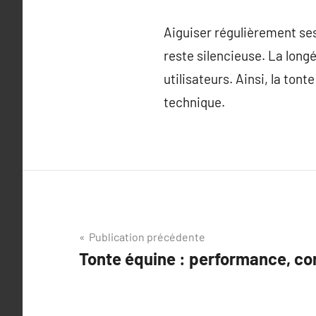
Aiguiser régulièrement se
reste silencieuse. La lon
utilisateurs. Ainsi, la ton
technique.
Navigation
Publication précédente
Tonte équine : performance, con
de
l’article