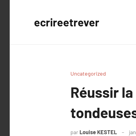
Aller
au
ecrireetrever
contenu
Uncategorized
Réussir l
tondeuses
par
Louise KESTEL
ja