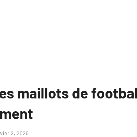
es maillots de footbal
ement
nvier 2, 2026
Aucun