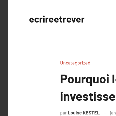
Aller
au
ecrireetrever
contenu
Uncategorized
Pourquoi l
investiss
par
Louise KESTEL
ja