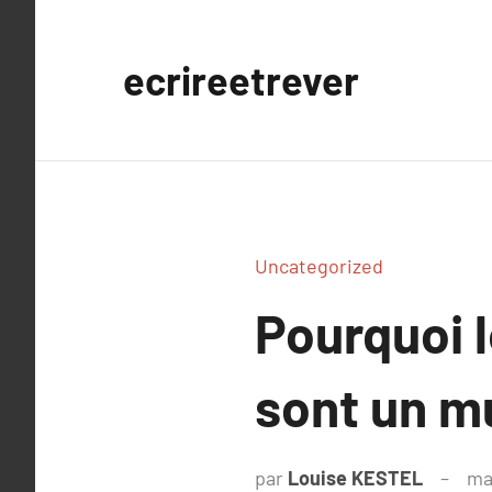
Aller
au
ecrireetrever
contenu
Uncategorized
Pourquoi l
sont un m
par
Louise KESTEL
ma