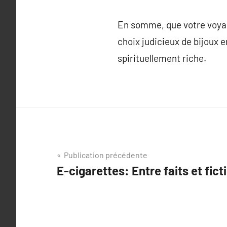
En somme, que votre voyag
choix judicieux de bijoux e
spirituellement riche.
Navigation
Publication précédente
E-cigarettes: Entre faits et fict
de
l’article