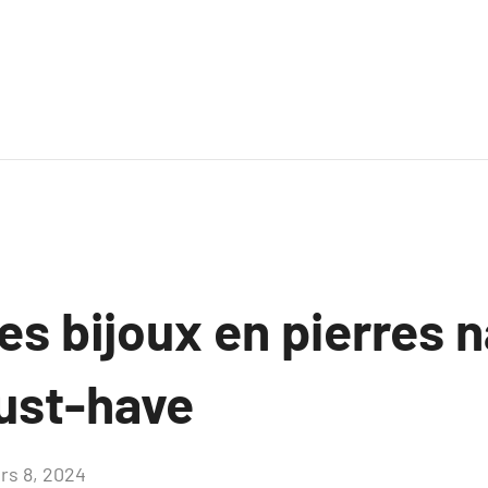
es bijoux en pierres n
ust-have
rs 8, 2024
Aucun