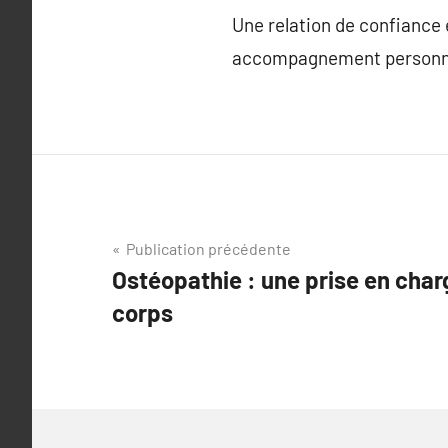
Une relation de confiance en
accompagnement personnali
Navigation
Publication précédente
Ostéopathie : une prise en cha
de
corps
l’article