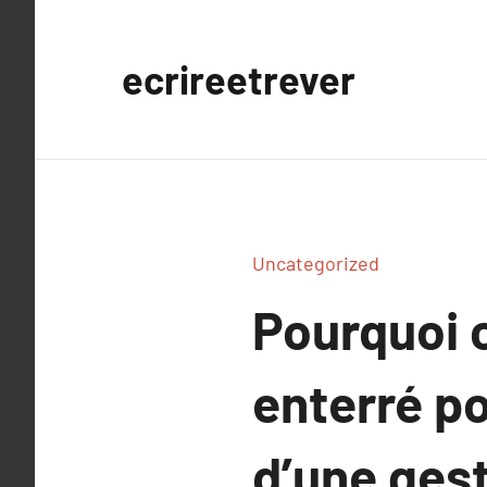
Aller
au
ecrireetrever
contenu
Uncategorized
Pourquoi 
enterré po
d’une gest