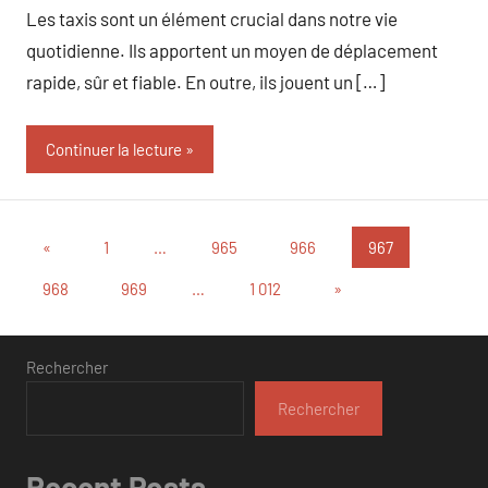
Les taxis sont un élément crucial dans notre vie
quotidienne. Ils apportent un moyen de déplacement
rapide, sûr et fiable. En outre, ils jouent un […]
Continuer la lecture
Pagination
Publications
«
1
…
965
966
967
précédentes
des
Articles
968
969
…
1 012
»
suivants
publications
Rechercher
Rechercher
Recent Posts