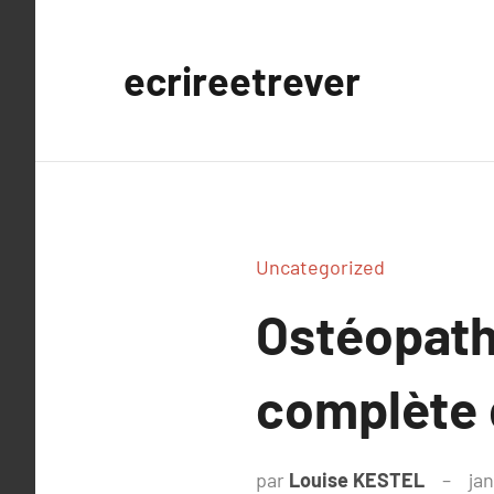
Aller
au
ecrireetrever
contenu
Uncategorized
Ostéopathi
complète 
par
Louise KESTEL
jan