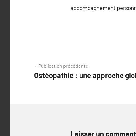
accompagnement personnali
Navigation
Publication précédente
Ostéopathie : une approche glo
de
l’article
Laisser un comment