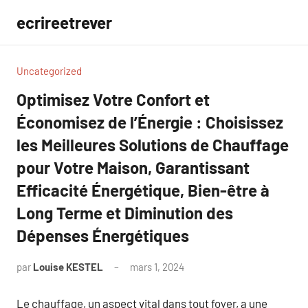
Aller
ecrireetrever
au
contenu
Uncategorized
Optimisez Votre Confort et
Économisez de l’Énergie : Choisissez
les Meilleures Solutions de Chauffage
pour Votre Maison, Garantissant
Efficacité Énergétique, Bien-être à
Long Terme et Diminution des
Dépenses Énergétiques
par
Louise KESTEL
mars 1, 2024
Aucun
commentaire
Le chauffage, un aspect vital dans tout foyer, a une