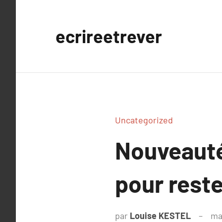
Aller
au
ecrireetrever
contenu
Uncategorized
Nouveauté
pour reste
par
Louise KESTEL
ma