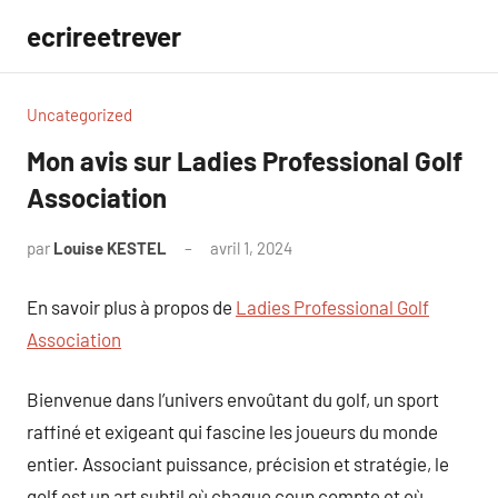
Aller
ecrireetrever
au
contenu
Uncategorized
Mon avis sur Ladies Professional Golf
Association
par
Louise KESTEL
avril 1, 2024
Aucun
commentaire
En savoir plus à propos de
Ladies Professional Golf
Association
Bienvenue dans l’univers envoûtant du golf, un sport
raffiné et exigeant qui fascine les joueurs du monde
entier. Associant puissance, précision et stratégie, le
golf est un art subtil où chaque coup compte et où