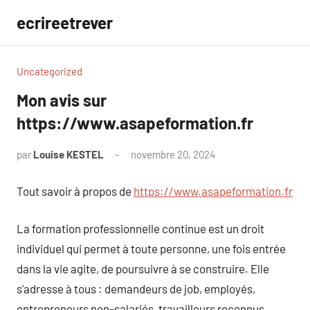
Aller
ecrireetrever
au
contenu
Uncategorized
Mon avis sur
https://www.asapeformation.fr
par
Louise KESTEL
novembre 20, 2024
Aucun
commentaire
Tout savoir à propos de
https://www.asapeformation.fr
La formation professionnelle continue est un droit
individuel qui permet à toute personne, une fois entrée
dans la vie agite, de poursuivre à se construire. Elle
s’adresse à tous : demandeurs de job, employés,
entrepreneurs non-salariés, travailleurs reconnus