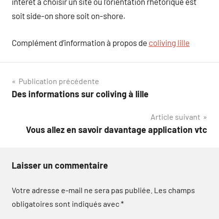
intérêt à choisir un site ou l’orientation rhétorique est
soit side-on shore soit on-shore.
Complément d’information à propos de
coliving lille
Navigation
Publication précédente
Des informations sur coliving à lille
de
Article suivant
l’article
Vous allez en savoir davantage application vtc
Laisser un commentaire
Votre adresse e-mail ne sera pas publiée.
Les champs
obligatoires sont indiqués avec
*