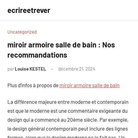
Aller
ecrireetrever
au
contenu
Uncategorized
miroir armoire salle de bain : Nos
recommandations
par
Louise KESTEL
décembre 21, 2024
Aucun
commentaire
Plus d’infos à propos de
miroir armoire salle de bain
La différence majeure entre moderne et contemporain
est que le moderne est une commentaire exigeante du
design qui a commencé au 20ème siècle. Par exemple,
le design général contemporain peut inclure des lignes
formes, alors que le design moderne ne le fait pas. Un