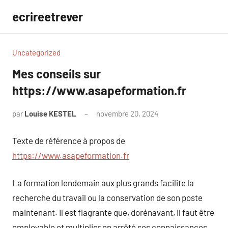
Aller
ecrireetrever
au
contenu
Uncategorized
Mes conseils sur
https://www.asapeformation.fr
par
Louise KESTEL
novembre 20, 2024
Aucun
commentaire
Texte de référence à propos de
https://www.asapeformation.fr
La formation lendemain aux plus grands facilite la
recherche du travail ou la conservation de son poste
maintenant. Il est flagrante que, dorénavant, il faut être
employable et multiplier en arrêté ses connaissances