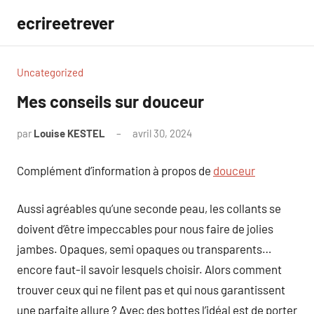
Aller
ecrireetrever
au
contenu
Uncategorized
Mes conseils sur douceur
par
Louise KESTEL
avril 30, 2024
Aucun
commentaire
Complément d’information à propos de
douceur
Aussi agréables qu’une seconde peau, les collants se
doivent d’être impeccables pour nous faire de jolies
jambes. Opaques, semi opaques ou transparents…
encore faut-il savoir lesquels choisir. Alors comment
trouver ceux qui ne filent pas et qui nous garantissent
une parfaite allure ? Avec des bottes l’idéal est de porter