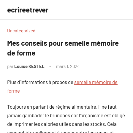
Aller
ecrireetrever
au
contenu
Uncategorized
Mes conseils pour semelle mémoire
de forme
par
Louise KESTEL
mars 1, 2024
Aucun
commentaire
Plus d’informations à propos de
semelle mémoire de
forme
Toujours en parlant de régime alimentaire, il ne faut
jamais gambader le brunches car l’organisme est obligé
de imprimer les calories utiles dans les stocks. Cela
avenant éternellement à ronger entre les repas, et