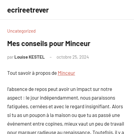
Aller
ecrireetrever
au
contenu
Uncategorized
Mes conseils pour Minceur
par
Louise KESTEL
octobre 25, 2024
Aucun
commentaire
Tout savoir à propos de
Minceur
l’absence de repos peut avoir un impact sur notre
aspect : le jour indépendamment, nous paraissons
fatiguées, cernées et avec le regard insignifiant. Alors
si tu as un poupon à la maison ou que tu as passé une
événement entre copines, mieux vaut un peu de travail
pour marquer radieuse au renaissance. Toutefois, il y a