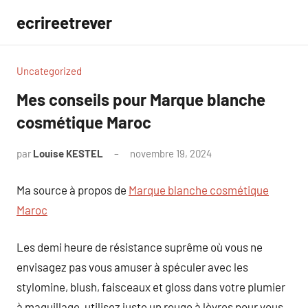
Aller
ecrireetrever
au
contenu
Uncategorized
Mes conseils pour Marque blanche
cosmétique Maroc
par
Louise KESTEL
novembre 19, 2024
Aucun
commentaire
Ma source à propos de
Marque blanche cosmétique
Maroc
Les demi heure de résistance suprême où vous ne
envisagez pas vous amuser à spéculer avec les
stylomine, blush, faisceaux et gloss dans votre plumier
à maquillage, utilisez juste un rouge à lèvres pour vous