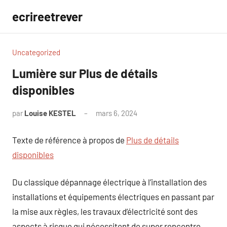
Aller
ecrireetrever
au
contenu
Uncategorized
Lumière sur Plus de détails
disponibles
par
Louise KESTEL
mars 6, 2024
Aucun
commentaire
Texte de référence à propos de
Plus de détails
disponibles
Du classique dépannage électrique à l’installation des
installations et équipements électriques en passant par
la mise aux règles, les travaux d’électricité sont des
aspects à risque qui nécessitent de super rencontre