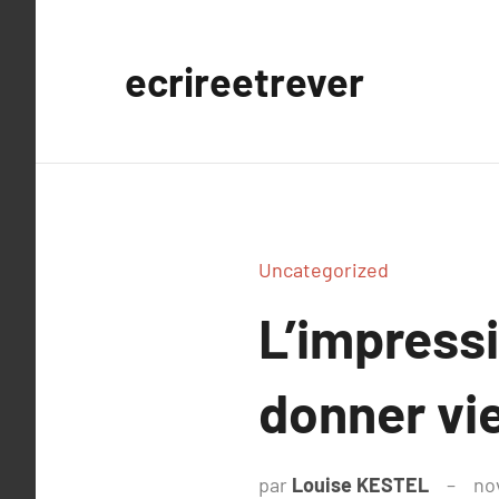
Aller
au
ecrireetrever
contenu
Uncategorized
L’impress
donner vie
par
Louise KESTEL
no