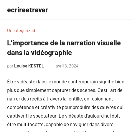
Aller
ecrireetrever
au
contenu
Uncategorized
L’importance de la narration visuelle
dans la vidéographie
par
Louise KESTEL
avril 8, 2024
Aucun
commentaire
Être vidéaste dans le monde contemporain signifie bien
plus que simplement capturer des scènes. C’est l’art de
narrer des récits à travers la lentille, en fusionnant
compétence et créativité pour produire des œuvres qui
captivent le spectateur. Le vidéaste d’aujourd’hui doit
être multifacette, capable de naviguer dans divers