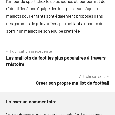
l’amour du sport chez les plus jeunes et leur permet de
s’identifier à une équipe dès leur plus jeune âge. Les
maillots pour enfants sont également proposés dans
des gammes de prix variées, permettant à chacun de
s’offrir un maillot de son équipe préférée.
Navigation
Publication précédente
Les maillots de foot les plus populaires à travers
de
l’histoire
l’article
Article suivant
Créer son propre maillot de football
Laisser un commentaire
Votre adresse e-mail ne sera pas publiée.
Les champs