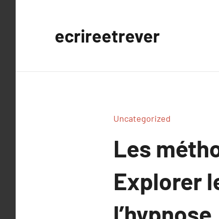
Aller
au
ecrireetrever
contenu
Uncategorized
Les métho
Explorer 
l’hypnose.