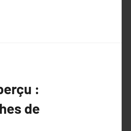
perçu :
ches de