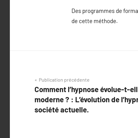
Des programmes de formatio
de cette méthode.
Navigation
Publication précédente
Comment l’hypnose évolue-t-el
de
moderne ? : L’évolution de l’hyp
l’article
société actuelle.