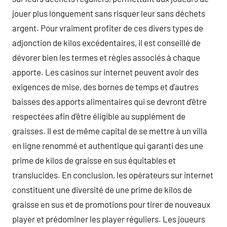
jouer plus longuement sans risquer leur sans déchets
argent. Pour vraiment profiter de ces divers types de
adjonction de kilos excédentaires, il est conseillé de
dévorer bien les termes et règles associés à chaque
apporte. Les casinos sur internet peuvent avoir des
exigences de mise, des bornes de temps et d’autres
baisses des apports alimentaires qui se devront d’être
respectées afin d’être éligible au supplément de
graisses. Il est de même capital de se mettre à un villa
en ligne renommé et authentique qui garanti des une
prime de kilos de graisse en sus équitables et
translucides. En conclusion, les opérateurs sur internet
constituent une diversité de une prime de kilos de
graisse en sus et de promotions pour tirer de nouveaux
player et prédominer les player réguliers. Les joueurs