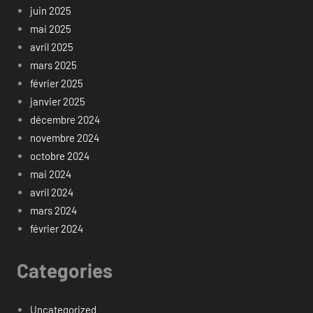
juin 2025
mai 2025
avril 2025
mars 2025
février 2025
janvier 2025
décembre 2024
novembre 2024
octobre 2024
mai 2024
avril 2024
mars 2024
février 2024
Categories
Uncategorized