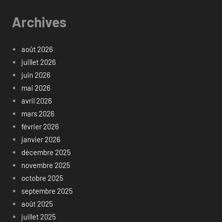
Archives
août 2026
juillet 2026
juin 2026
mai 2026
avril 2026
mars 2026
février 2026
janvier 2026
décembre 2025
novembre 2025
octobre 2025
septembre 2025
août 2025
juillet 2025