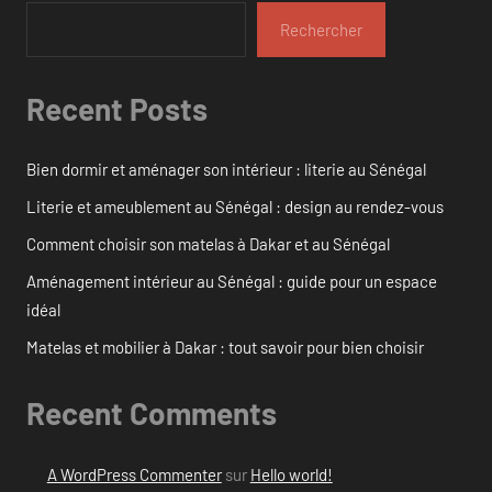
Rechercher
Recent Posts
Bien dormir et aménager son intérieur : literie au Sénégal
Literie et ameublement au Sénégal : design au rendez-vous
Comment choisir son matelas à Dakar et au Sénégal
Aménagement intérieur au Sénégal : guide pour un espace
idéal
Matelas et mobilier à Dakar : tout savoir pour bien choisir
Recent Comments
A WordPress Commenter
sur
Hello world!