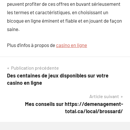
peuvent profiter de ces offres en buvant sérieusement
les termes et caractéristiques, en choisissant un
bicoque en ligne éminent et fiable et en jouant de façon
saine.
Plus d’infos à propos de
casino en ligne
Navigation
Publication précédente
Des centaines de jeux disponibles sur votre
de
casino en ligne
l’article
Article suivant
Mes conseils sur https://demenagement-
total.ca/local/brossard/