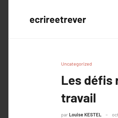
Aller
au
ecrireetrever
contenu
Uncategorized
Les défis
travail
par
Louise KESTEL
oc