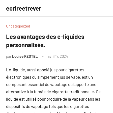
Aller
ecrireetrever
au
contenu
Uncategorized
Les avantages des e-liquides
personnalisés.
par
Louise KESTEL
avril 17, 2024
Aucun
commentaire
L’e-liquide, aussi appelé jus pour cigarettes
électroniques ou simplement jus de vape, est un
composant essentiel du vapotage qui apporte une
alternative à la fumée de cigarette traditionnelle. Ce
liquide est utilisé pour produire de la vapeur dans les
dispositifs de vapotage tels que les cigarettes